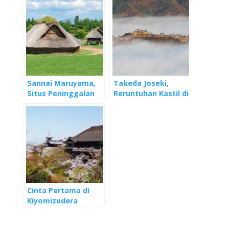
Sannai Maruyama,
Takeda Joseki,
Situs Peninggalan
Reruntuhan Kastil di
Jomon Terbesar di
Atas Awan
Jepang
Cinta Pertama di
Kiyomizudera