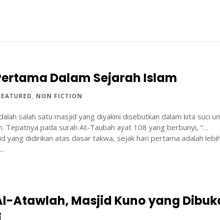
Pertama Dalam Sejarah Islam
FEATURED
,
NON FICTION
alah salah satu masjid yang diyakini disebutkan dalam kita suci u
an. Tepatnya pada surah At-Taubah ayat 108 yang berbunyi, “…
d yang didirikan atas dasar takwa, sejak hari pertama adalah lebi
..
Al-Atawlah, Masjid Kuno yang Dibuk
i