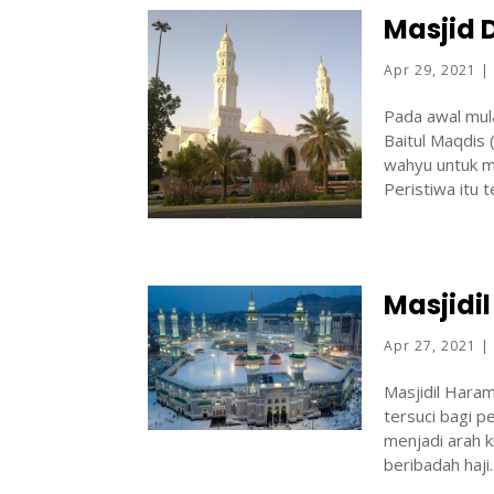
Masjid 
Apr 29, 2021
Pada awal mula
Baitul Maqdis
wahyu untuk me
Peristiwa itu t
Masjidi
Apr 27, 2021
Masjidil Haram
tersuci bagi p
menjadi arah k
beribadah haji..