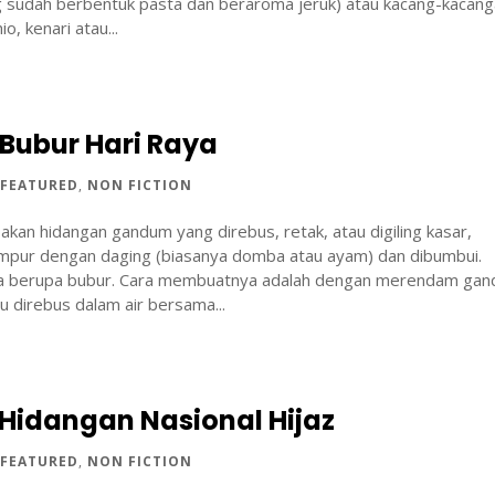
g sudah berbentuk pasta dan beraroma jeruk) atau kacang-kacan
io, kenari atau...
 Bubur Hari Raya
|
FEATURED
,
NON FICTION
an hidangan gandum yang direbus, retak, atau digiling kasar,
mpur dengan daging (biasanya domba atau ayam) dan dibumbui.
ya berupa bubur. Cara membuatnya adalah dengan merendam ga
u direbus dalam air bersama...
 Hidangan Nasional Hijaz
|
FEATURED
,
NON FICTION