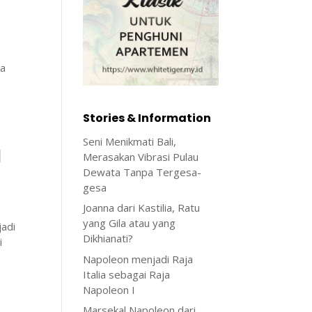
ya
Stories & Information
Seni Menikmati Bali,
d
Merasakan Vibrasi Pulau
Dewata Tanpa Tergesa-
gesa
Joanna dari Kastilia, Ratu
yang Gila atau yang
jadi
Dikhianati?
i
Napoleon menjadi Raja
Italia sebagai Raja
Napoleon I
Marsekal Napoleon dari