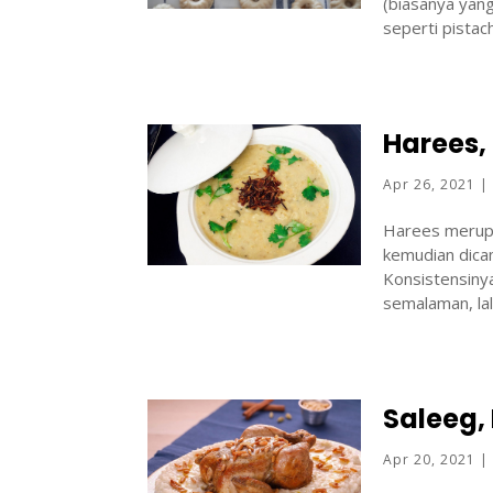
(biasanya yan
seperti pistach
Harees,
Apr 26, 2021
Harees merupak
kemudian dica
Konsistensin
semalaman, lal
Saleeg,
Apr 20, 2021