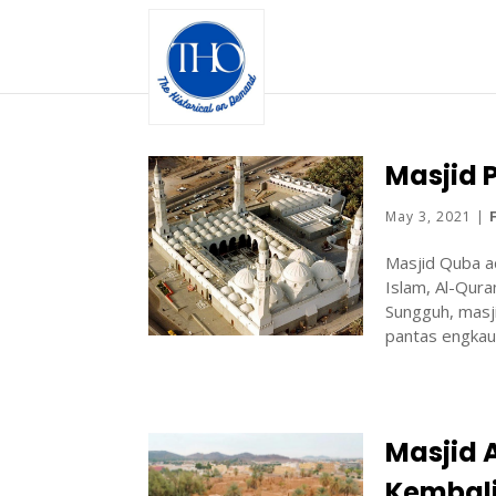
Masjid 
May 3, 2021
|
Masjid Quba ad
Islam, Al-Qur
Sungguh, masji
pantas engkau.
Masjid 
Kembal