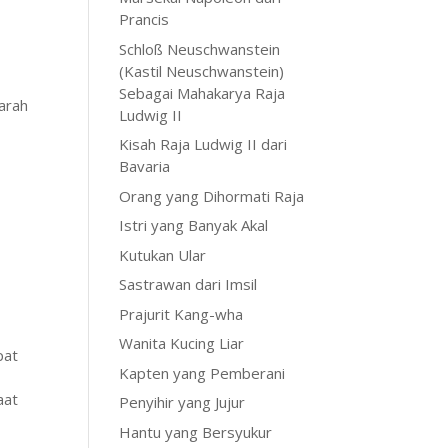
Prancis
Schloß Neuschwanstein
(Kastil Neuschwanstein)
Sebagai Mahakarya Raja
 arah
Ludwig II
Kisah Raja Ludwig II dari
Bavaria
Orang yang Dihormati Raja
Istri yang Banyak Akal
Kutukan Ular
Sastrawan dari Imsil
Prajurit Kang-wha
Wanita Kucing Liar
pat
Kapten yang Pemberani
aat
Penyihir yang Jujur
Hantu yang Bersyukur