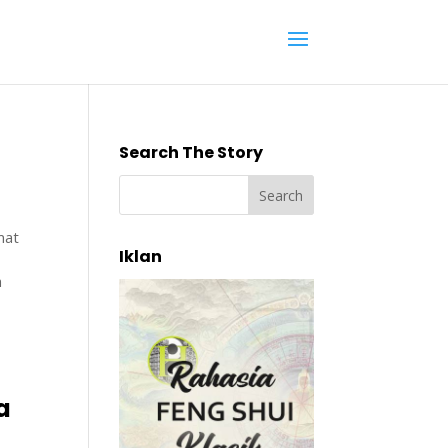
Search The Story
mat
Iklan
h
a