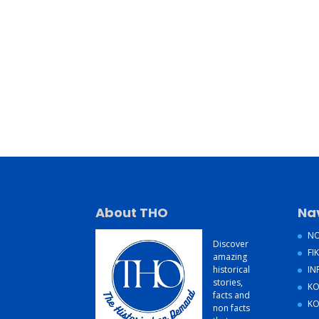
About THO
Na
NO
Discover
FIK
amazing
historical
IN
stories,
KO
facts and
KO
non facts