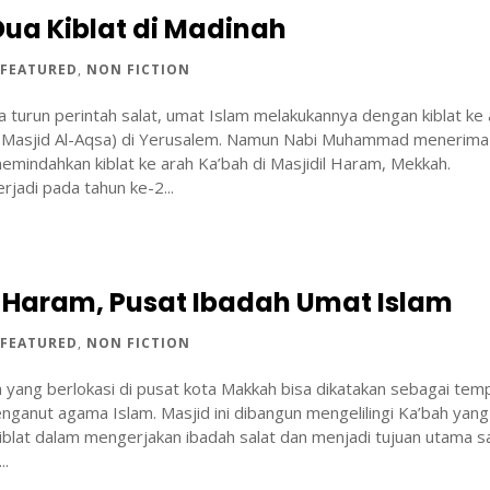
Dua Kiblat di Madinah
|
FEATURED
,
NON FICTION
 turun perintah salat, umat Islam melakukannya dengan kiblat ke
 (Masjid Al-Aqsa) di Yerusalem. Namun Nabi Muhammad menerima
mindahkan kiblat ke arah Ka’bah di Masjidil Haram, Mekkah.
erjadi pada tahun ke-2...
l Haram, Pusat Ibadah Umat Islam
|
FEATURED
,
NON FICTION
 yang berlokasi di pusat kota Makkah bisa dikatakan sebagai tem
enganut agama Islam. Masjid ini dibangun mengelilingi Ka’bah yang
iblat dalam mengerjakan ibadah salat dan menjadi tujuan utama s
..