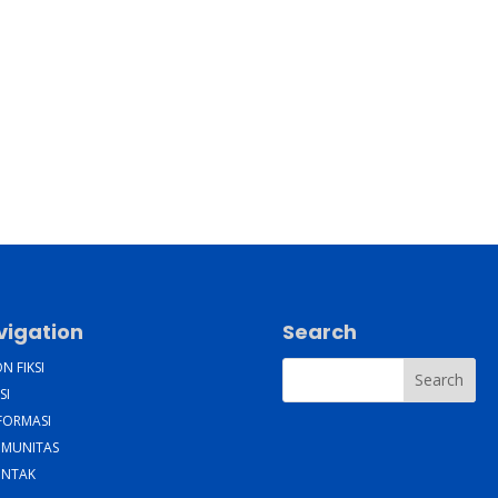
vigation
Search
N FIKSI
SI
FORMASI
MUNITAS
NTAK