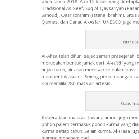
pada tahun 2018. Ada 12 lokasi yang ditetapk
Tradisional As-Seef, Suq Al-Qaysariyah (Pas
Sahoud), Qasr Ibrahim (Istana Ibrahim), Situs 
Qannas, dan Danau Al-Asfar. UNESCO juga me
Istana S
Al-Ahsa telah dihuni sejak zaman prasejarah, 
merupakan bentuk jamak dari
“Al-Ḥisā”
yang me
hujan turun, air akan meresap ke dalam pasir 
membentuk akuifer. Seiring perkembangan za
kini memiliki 280 mata air artesis.
Oasis Trad
Keberadaan mata air tawar alami ini juga me
pohon palem termasuk pohon kurma yang diari
kurma setiap tahun. Selain kurma, Al-Hasa jug
mampu menanam padi.