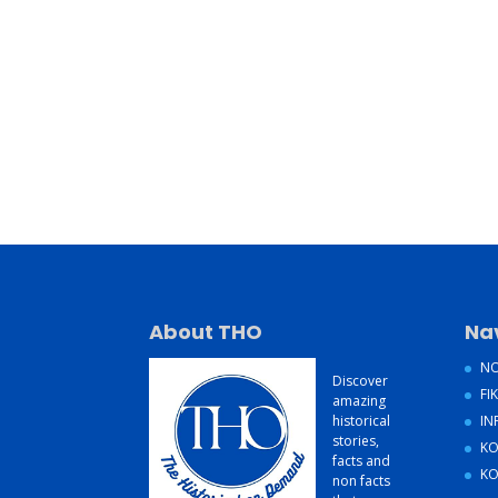
About THO
Na
NO
Discover
FIK
amazing
historical
IN
stories,
KO
facts and
KO
non facts