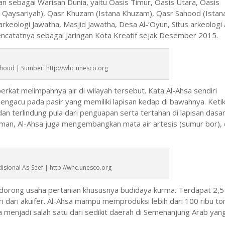
an sebagai Warisan Dunia, yaitu Oasis Timur, Oasis Utara, Oasis
ar Qaysariyah), Qasr Khuzam (Istana Khuzam), Qasr Sahood (Istan
arkeologi Jawatha, Masjid Jawatha, Desa Al-‘Oyun, Situs arkeologi 
ncatatnya sebagai Jaringan Kota Kreatif sejak Desember 2015.
ahoud | Sumber: http://whc.unesco.org
berkat melimpahnya air di wilayah tersebut. Kata Al-Ahsa sendiri
ngacu pada pasir yang memiliki lapisan kedap di bawahnya. Keti
dan terlindung pula dari penguapan serta tertahan di lapisan dasar
man, Al-Ahsa juga mengembangkan mata air artesis (sumur bor),
isional As-Seef | http://whc.unesco.org
ndorong usaha pertanian khususnya budidaya kurma. Terdapat 2,5 
 dari akuifer. Al-Ahsa mampu memproduksi lebih dari 100 ribu to
a menjadi salah satu dari sedikit daerah di Semenanjung Arab yan