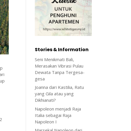
Stories & Information
Seni Menikmati Bali,
Merasakan Vibrasi Pulau
up
Dewata Tanpa Tergesa-
ari
gesa
kup
Joanna dari Kastilia, Ratu
yang Gila atau yang
Dikhianati?
Napoleon menjadi Raja
Italia sebagai Raja
m2
Napoleon I
Marsekal Napoleon dari