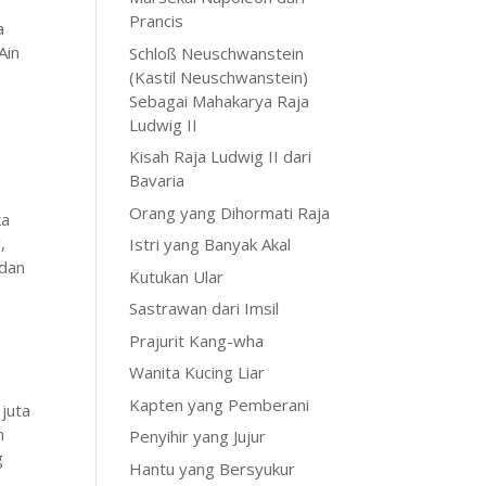
Prancis
a
Ain
Schloß Neuschwanstein
(Kastil Neuschwanstein)
Sebagai Mahakarya Raja
Ludwig II
Kisah Raja Ludwig II dari
Bavaria
Orang yang Dihormati Raja
ka
,
Istri yang Banyak Akal
 dan
Kutukan Ular
Sastrawan dari Imsil
Prajurit Kang-wha
Wanita Kucing Liar
Kapten yang Pemberani
juta
n
Penyihir yang Jujur
g
Hantu yang Bersyukur