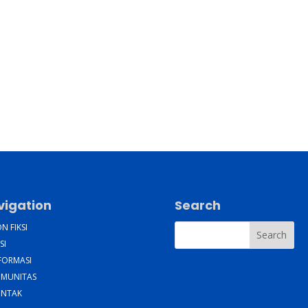
vigation
Search
N FIKSI
SI
FORMASI
MUNITAS
NTAK