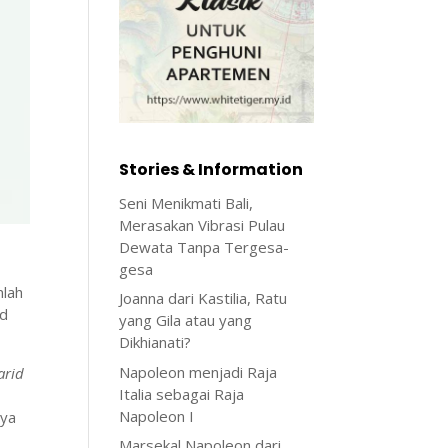
Stories & Information
Seni Menikmati Bali,
Merasakan Vibrasi Pulau
Dewata Tanpa Tergesa-
gesa
mlah
Joanna dari Kastilia, Ratu
id
yang Gila atau yang
Dikhianati?
Napoleon menjadi Raja
arid
Italia sebagai Raja
Napoleon I
nya
Marsekal Napoleon dari