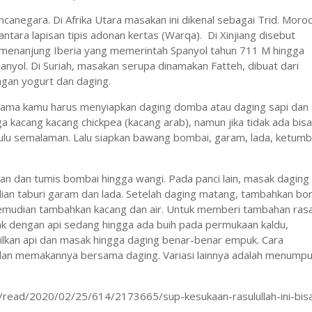
canegara. Di Afrika Utara masakan ini dikenal sebagai Trid. Moro
antara lapisan tipis adonan kertas (Warqa). Di Xinjiang disebut
emenanjung Iberia yang memerintah Spanyol tahun 711 M hingga
nyol. Di Suriah, masakan serupa dinamakan Fatteh, dibuat dari
ngan yogurt dan daging.
rtama kamu harus menyiapkan daging domba atau daging sapi dan
kacang kacang chickpea (kacang arab), namun jika tidak ada bis
dulu semalaman. Lalu siapkan bawang bombai, garam, lada, ketumb
 dan tumis bombai hingga wangi. Pada panci lain, masak daging
an taburi garam dan lada. Setelah daging matang, tambahkan bo
kemudian tambahkan kacang dan air. Untuk memberi tambahan ras
ak dengan api sedang hingga ada buih pada permukaan kaldu,
lkan api dan masak hingga daging benar-benar empuk. Cara
dan memakannya bersama daging. Variasi lainnya adalah menump
/read/2020/02/25/614/2173665/sup-kesukaan-rasulullah-ini-bis