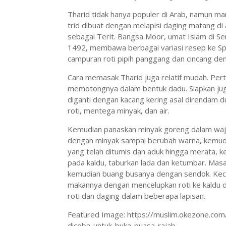
Tharid tidak hanya populer di Arab, namun man
trid dibuat dengan melapisi daging matang di 
sebagai Terit. Bangsa Moor, umat Islam di S
1492, membawa berbagai variasi resep ke Spa
campuran roti pipih panggang dan cincang de
Cara memasak Tharid juga relatif mudah. Pe
memotongnya dalam bentuk dadu. Siapkan juga 
diganti dengan kacang kering asal direndam 
roti, mentega minyak, dan air.
Kemudian panaskan minyak goreng dalam wajan
dengan minyak sampai berubah warna, kemudi
yang telah ditumis dan aduk hingga merata, 
pada kaldu, taburkan lada dan ketumbar. Mas
kemudian buang busanya dengan sendok. Keci
makannya dengan mencelupkan roti ke kaldu 
roti dan daging dalam beberapa lapisan.
Featured Image: https://muslim.okezone.com
dicoba-untuk-buka-puasa-rajab