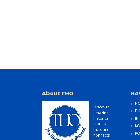
About THO
Na
NO
Discover
FIK
amazing
historical
IN
stories,
KO
facts and
KO
non facts