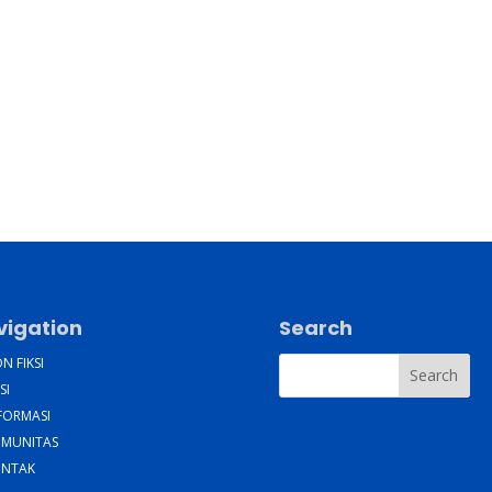
vigation
Search
N FIKSI
SI
FORMASI
MUNITAS
NTAK