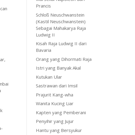
Prancis
ccan
Schloß Neuschwanstein
(Kastil Neuschwanstein)
Sebagai Mahakarya Raja
Ludwig II
Kisah Raja Ludwig II dari
Bavaria
a
Orang yang Dihormati Raja
ar,
Istri yang Banyak Akal
Kutukan Ular
mbai
Sastrawan dari Imsil
a
Prajurit Kang-wha
Wanita Kucing Liar
uk
Kapten yang Pemberani
Penyihir yang Jujur
a-
Hantu yang Bersyukur