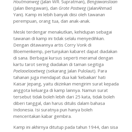
Houtmanweg
(Jalan WR. Supratman),
Bengawanslaan
(Jalan Bengawan), dan
Grote Postweg
(JalanAhmad
Yani). Kamp ini lebih banyak diisi oleh tawanan
perempuan, orang tua, dan anak-anak.
Meski terdengar menakutkan, kehidupan sebagai
tawanan di kamp ini tidak selalu menyedihkan.
Dengan ditawannya artis Corry Vonk di
Bloemenkemp, pertunjukan kabaret dapat diadakan
di sana. Berbagai kursus seperti meramal dengan
kartu tarot sering diadakan di taman segitiga
Poelaoelaoetweg
(sekarang Jalan Pulolaut). Para
tahanan juga mendapat dua kali ‘kebaikan’ hati
Kaisar Jepang, yaitu diizinkan mengirim surat kepada
anggota keluarga di kamp lainnya. Namun surat
tersebut tidak boleh lebih dari 25 kata, tidak boleh
diberi tanggal, dan harus ditulis dalam bahasa
Indonesia. Isi suratnya pun hanya boleh
menceritakan kabar gembira.
Kamp ini akhirnya ditutup pada tahun 1944, dan sisa