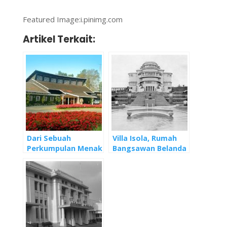
Featured Image:i.pinimg.com
Artikel Terkait:
Dari Sebuah
Villa Isola, Rumah
Perkumpulan Menak
Bangsawan Belanda
Menjadi Cagar
yang bak Muncul
Budaya: Hotel
dari Dongeng
Concordia