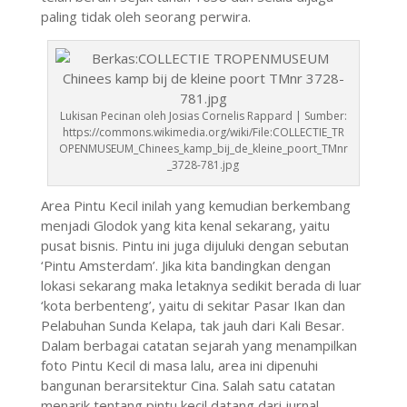
paling tidak oleh seorang perwira.
Lukisan Pecinan oleh Josias Cornelis Rappard | Sumber:
https://commons.wikimedia.org/wiki/File:COLLECTIE_TR
OPENMUSEUM_Chinees_kamp_bij_de_kleine_poort_TMnr
_3728-781.jpg
Area Pintu Kecil inilah yang kemudian berkembang
menjadi Glodok yang kita kenal sekarang, yaitu
pusat bisnis. Pintu ini juga dijuluki dengan sebutan
‘Pintu Amsterdam’. Jika kita bandingkan dengan
lokasi sekarang maka letaknya sedikit berada di luar
‘kota berbenteng’, yaitu di sekitar Pasar Ikan dan
Pelabuhan Sunda Kelapa, tak jauh dari Kali Besar.
Dalam berbagai catatan sejarah yang menampilkan
foto Pintu Kecil di masa lalu, area ini dipenuhi
bangunan berarsitektur Cina. Salah satu catatan
menarik tentang pintu kecil datang dari jurnal