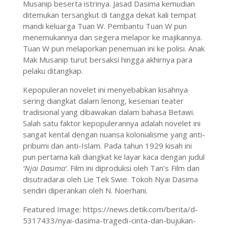
Musanip beserta istrinya. Jasad Dasima kemudian
ditemukan tersangkut di tangga dekat kali tempat
mandi keluarga Tuan W. Pembantu Tuan W pun
menemukannya dan segera melapor ke majikannya.
Tuan W pun melaporkan penemuan ini ke polisi. Anak
Mak Musanip turut bersaksi hingga akhirnya para
pelaku ditangkap.
Kepopuleran novelet ini menyebabkan kisahnya
sering diangkat dalam lenong, kesenian teater
tradisional yang dibawakan dalam bahasa Betawi.
Salah satu faktor kepopulerannya adalah novelet ini
sangat kental dengan nuansa kolonialisme yang anti-
pribumi dan anti-Islam. Pada tahun 1929 kisah ini
pun pertama kali diangkat ke layar kaca dengan judul
‘Njai Dasima’
. Film ini diproduksi oleh Tan’s Film dan
disutradarai oleh Lie Tek Swie. Tokoh Nyai Dasima
sendiri diperankan oleh N. Noerhani.
Featured Image: https://news.detik.com/berita/d-
5317433/nyai-dasima-tragedi-cinta-dan-bujukan-